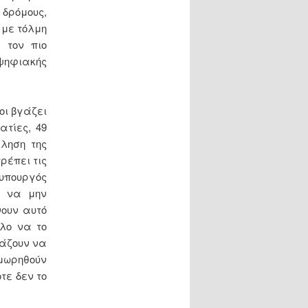
ρόμους,
 με τόλμη
 τον πιο
ψηφιακής
οι βγάζει
ατίες, 49
ληση της
ρέπει τις
θυπουργός
» να μην
ουν αυτό
λλο να το
τάζουν να
ιμωρηθούν
τε δεν το