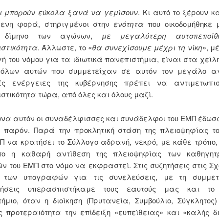
οι μπορούν εύκολα ξανά να γεμίσουν
. Κι αυτό το ξέρουν 
μενη φορά, στηριγμένοι στην
ενότητα
που οικοδομήθηκε 
» δίμηνο των αγώνων,
με μεγαλύτερη αυτοπεποίθ
στικότητα
. Άλλωστε, το «
θα συνεχίσουμε μέχρι τη νίκη
», μ
 του νόμου για τα ιδιωτικά πανεπιστήμια, είναι στα χείλη
 όλων αυτών που συμμετείχαν σε αυτόν τον μεγάλο α
κές ενέργειες της κυβέρνησης πρέπει να αντιμετωπι
τικότητα τώρα, από όλες και όλους μαζί.
να αυτόν οι συναδέλφισσες και συνάδελφοι του ΕΜΠ έδωσα
ό παρόν. Παρά την προκλητική στάση της πλειοψηφίας το
 να κρατήσει το Σύλλογο αδρανή, νεκρό, με κάθε τρόπο
πο η καθαρή αντίθεση της πλειοψηφίας των καθηγητ
ν του ΕΜΠ στο νόμο να εκφραστεί. Στις συζητήσεις στις Σχ
 των υπογραφών για τις συνελεύσεις, με τη συμμετ
οιήσεις υπερασπιστήκαμε τους εαυτούς μας και το
ήμιο, όταν η διοίκηση (Πρυτανεία, Συμβούλιο, Σύγκλητος
 προτεραιότητα την επίδειξη «ευπείθειας» και «καλής 