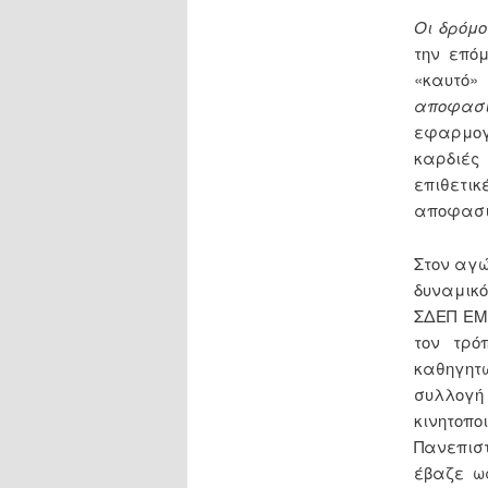
Οι δρόμ
την επό
«καυτό
αποφασι
εφαρμογή
καρδιές
επιθετι
αποφασισ
Στον αγώ
δυναμικ
ΣΔΕΠ ΕΜΠ
τον τρό
καθηγητώ
συλλογή
κινητοπ
Πανεπιστ
έβαζε ως