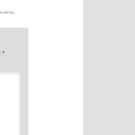
υντάκτης:
*
ε