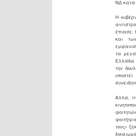
ΝΔ κατά 
Η κυβέρν
αντιστρο
έπιασε. 
και τω
εμφανιστ
τα μεγά
Ελλάδα 
την δουλ
υποστεί
συνειδητο
Αλλά, τ
κινητοπ
φοιτητών
φοιτήτρ
τους» ξ
δικαιωμ