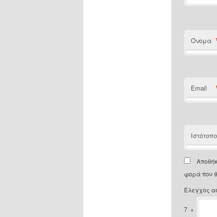
Όνομα
Email
Ιστότοπ
Αποθήκ
φορά που 
Έλεγχος α
7
+