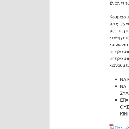
έναντι τ
Κουρασμέ
μας, έχο
με περι
καθηγητέ
κοινωνί
υπερασπ
υπερασπ
κάνουμε,
ΝΑ 
ΝΑ 
ΣΥΛ
ΕΠΑ
ΟΥΣ
ΚΙΝ
Πανωλ