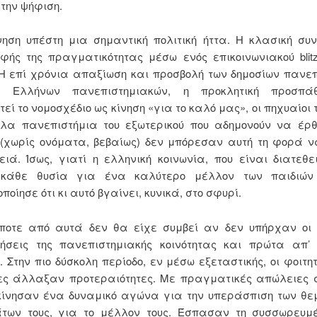
την ψήφιση.
ηση υπέστη μια σημαντική πολιτική ήττα. Η κλασική συ
φής της πραγματικότητας μέσω ενός επικοινωνιακού blitz
Η επί χρόνια απαξίωση και προσβολή των δημοσίων πανε
ν Ελλήνων πανεπιστημιακών, η προκλητική προσπά
εί το νομοσχέδιο ως κίνηση «για το καλό μας», οι πηχυαίοι τ
λα πανεπιστήμια του εξωτερικού που αδημονούν να έρθ
(χωρίς ονόματα, βεβαίως) δεν μπόρεσαν αυτή τη φορά ν
ειά. Ίσως, γιατί η ελληνική κοινωνία, που είναι διατεθ
 κάθε θυσία για ένα καλύτερο μέλλον των παιδιών
ποίησε ότι κι αυτό βγαίνει, κυνικά, στο σφυρί.
ίποτε από αυτά δεν θα είχε συμβεί αν δεν υπήρχαν οι
οιήσεις της πανεπιστημιακής κοινότητας και πρώτα απ’
. Στην πιο δύσκολη περίοδο, εν μέσω εξεταστικής, οι φοιτητ
ιες άλλαξαν προτεραιότητες. Με πραγματικές απώλειες σ
εκίνησαν ένα δυναμικό αγώνα για την υπεράσπιση των θε
άτων τους, για το μέλλον τους. Έσπασαν τη συσσωρευμέ