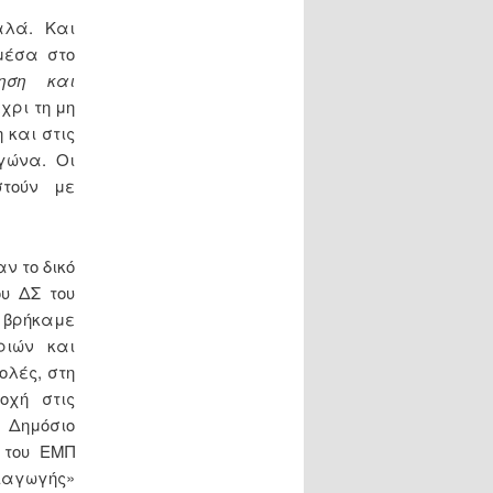
καλά. Και
μέσα στο
ηση και
έχρι τη μη
 και στις
γώνα. Οι
στούν με
ν το δικό
υ ΔΣ του
, βρήκαμε
ριών και
ολές, στη
οχή στις
 Δημόσιο
) του ΕΜΠ
διαγωγής»