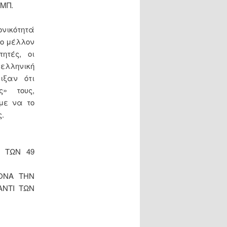
ΕΜΠ.
ονικότητά
το μέλλον
ητές, οι
 ελληνική
ιξαν ότι
ς» τους,
με να το
ς.
 ΤΩΝ 49
ΜΟΝΑ ΤΗΝ
ΑΝΤΙ ΤΩΝ