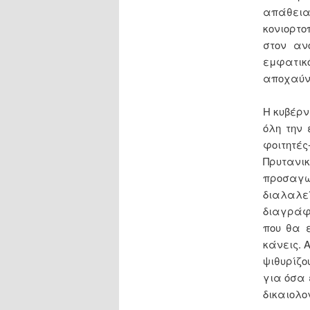
απάθει
κονιορτο
στον αν
εμφατικ
αποχαύν
Η κυβέρν
όλη την 
φοιτητέ
Πρυτανικ
προσαγωγ
διαλαλε
διαγράφ
που θα ε
κάνεις. 
ψιθυρίζο
για όσα 
δικαιολο