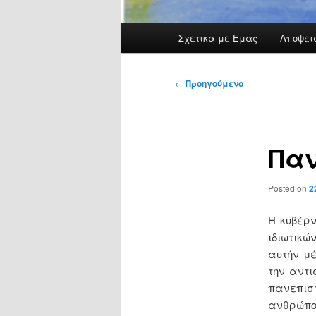
Κύρια
Σχετικα με Εμας
Αποψει
μενού
Πλοήγηση
←
Προηγούμενο
άρθρων
Πα
Posted on
2
Η κυβέρν
ιδιωτικώ
αυτήν μέ
την αντι
πανεπισ
ανθρώπου