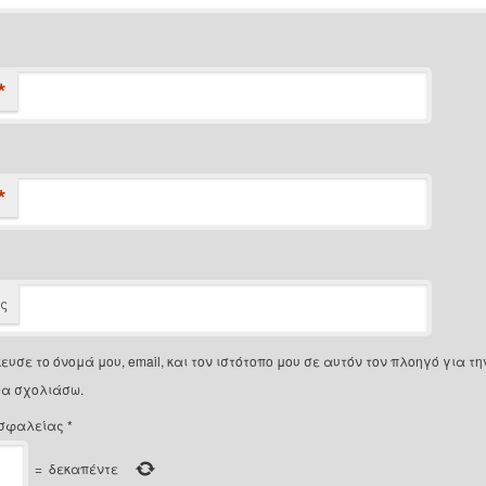
*
*
ος
ευσε το όνομά μου, email, και τον ιστότοπο μου σε αυτόν τον πλοηγό για τ
θα σχολιάσω.
σφαλείας
*
=
δεκαπέντε