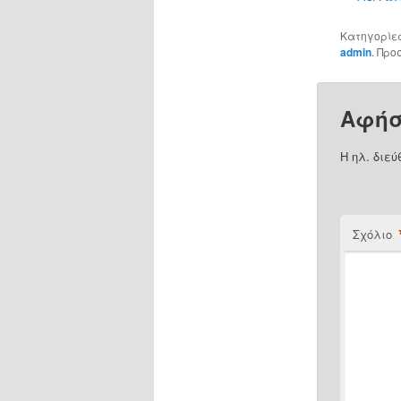
Κατηγορίε
admin
. Προ
Αφήσ
Η ηλ. διεύ
Σχόλιο