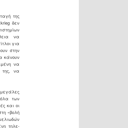
νταγή της
krieg δεν
πιστημίων
θεια να
ίτλοι για
ουν στην
α κάνουν
ειμένη να
 της, να
 μεγάλες
 όλα των
ές και οι
τη «βολή
μελιωδών
νη τηλε-