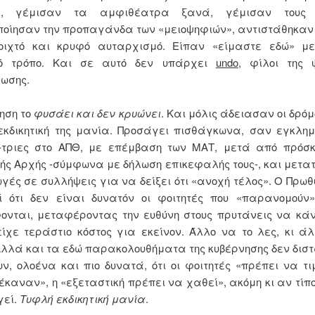
α, γέμισαν τα αμφιθέατρα ξανά, γέμισαν τους δ
ποίησαν την προπαγάνδα των «μειοψηφιών», αντιστάθηκαν
οιχτό και κρυφό αυταρχισμό. Είπαν «είμαστε εδώ» με
ό τρόπο. Και σε αυτό δεν υπάρχει
undo
, φίλοι της 
ωσης.
ηση το
φυσάει και δεν κρυώνει
. Και μόλις άδειασαν οι δρόμ
εκδικητική της μανία. Προσάγει πισθάγκωνα, σαν εγκλημ
ς-τριες στο ΑΠΘ, με επέμβαση των ΜΑΤ, μετά από πρόσκ
ής Αρχής -σύμφωνα με δήλωση επικεφαλής τους-, και μετατ
ές σε συλλήψεις για να δείξει ότι «ανοχή τέλος». Ο Πρω
ί ότι δεν είναι δυνατόν οι φοιτητές που «παρανομούν
ονται, μεταφέροντας την ευθύνη στους πρυτάνεις να κάν
ίχε τεράστιο κόστος για εκείνον. Άλλο να το λες, κι ά
Αλλά και τα εδώ παρακολουθήματα της κυβέρνησης δεν δισ
υν, ολοένα και πιο δυνατά, ότι οι φοιτητές «πρέπει να τ
έκαναν», η «εξεταστική πρέπει να χαθεί», ακόμη κι αν τίπο
γεί.
Τυφλή εκδικητική μανία
.