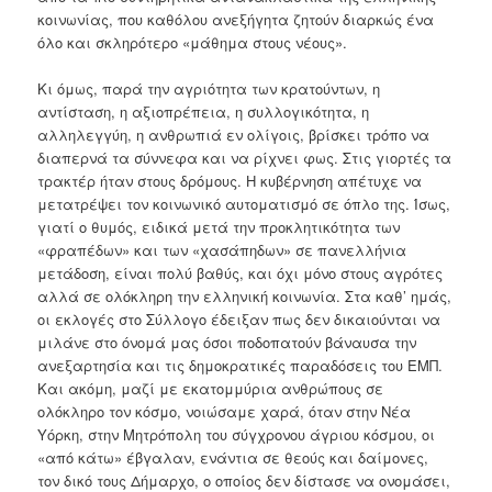
κοινωνίας, που καθόλου ανεξήγητα ζητούν διαρκώς ένα
όλο και σκληρότερο «μάθημα στους νέους».
Κι όμως, παρά την αγριότητα των κρατούντων, η
αντίσταση, η αξιοπρέπεια, η συλλογικότητα, η
αλληλεγγύη, η ανθρωπιά εν ολίγοις, βρίσκει τρόπο να
διαπερνά τα σύννεφα και να ρίχνει φως. Στις γιορτές τα
τρακτέρ ήταν στους δρόμους. Η κυβέρνηση απέτυχε να
μετατρέψει τον κοινωνικό αυτοματισμό σε όπλο της. Ίσως,
γιατί ο θυμός, ειδικά μετά την προκλητικότητα των
«φραπέδων» και των «χασάπηδων» σε πανελλήνια
μετάδοση, είναι πολύ βαθύς, και όχι μόνο στους αγρότες
αλλά σε ολόκληρη την ελληνική κοινωνία. Στα καθ’ ημάς,
οι εκλογές στο Σύλλογο έδειξαν πως δεν δικαιούνται να
μιλάνε στο όνομά μας όσοι ποδοπατούν βάναυσα την
ανεξαρτησία και τις δημοκρατικές παραδόσεις του ΕΜΠ.
Και ακόμη, μαζί με εκατομμύρια ανθρώπους σε
ολόκληρο τον κόσμο, νοιώσαμε χαρά, όταν στην Νέα
Υόρκη, στην Μητρόπολη του σύγχρονου άγριου κόσμου, οι
«από κάτω» έβγαλαν, ενάντια σε θεούς και δαίμονες,
τον δικό τους Δήμαρχο, ο οποίος δεν δίστασε να ονομάσει,