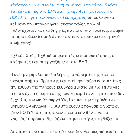
Μαΐστρου – γνωστού για τη συνδικαλιστική του δράση
επί δεκαετίες στο ΕΜΠ και πρώην Αντιπροέδρου της
ΠΟΣΔΕΠ – για συκοφαντική δυσφήμιση
σε συλλογικό
κείμενο που υπογράφουν εκατοντάδες παλιοί
πολυτεχνίτες και καθηγητές και το οποίο προετοιμάστηκε
με πρωτοβουλία μελών του αντιδικτατορικού φοιτητικού
κινήματος!
Εχθρός λαός. Εχθροί οι φοιτητές και οι φοιτήτριες, οι
καθηγητές και οι εργαζόμενοι στο ΕΜΠ.
Η κυβέρνηση υλοποιεί πλήρως το «όραμά» της για τα
πανεπιστήμια. Πρύτανης και Διοίκηση φέρουν απολύτως
την ευθύνη της πλήρους ευθυγράμμισης με τις επιταγές
της, αν όχι της σύμπτωσης των «οραμάτων» – μιας που δεν
ξεχνάμε τον νυν Υπουργό Υγείας που την περίοδο των
μνημονίων δήλωνε: «…Αν υπάρξουν απολύσεις γιατρών
στον ΕΟΠΥΥ, σας παρακαλώ αυτό δεν θέλω να το
χρεωθεί η τρόικα, δεν θέλω να μου παίρνει τη δόξα…» .
Δεν πρέπει να τους περάσει και δεν θα τους περάσει. Το