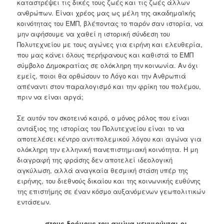
καταστρέψει τις δικές τους ζωές και τις ζωές άλλων
ανθρώπων. Είναι χρέος μας ως μέλη της ακαδημαϊκής
κοινότητας του ΕΜΠ, βλέποντας το παρόν σαν ιστορία, να
μην αφήσουμε να χαθεί η ιστορική σύνδεση του
Πολυτεχνείου με τους αγώνες για ειρήνη και ελευθερία,
που μας κάνει όλους περήφανους και καθιστά το ΕΜΠ
σύμβολο Δημοκρατίας σε ολόκληρη την κοινωνία. Αν όχι
εμείς, ποιοι θα ορθώσουν το Λόγο και την Ανθρωπιά
απέναντι στον παραλογισμό και την φρίκη του πολέμου,
πριν να είναι αργά;
Σε αυτόν τον σκοτεινό καιρό, ο μόνος ρόλος που είναι
αντάξιος της ιστορίας του Πολυτεχνείου είναι το να
αποτελέσει κέντρο αντιπολεμικού λόγου και αγώνα για
ολόκληρη την ελληνική πανεπιστημιακή κοινότητα. Η μη
διαγραφή της φράσης δεν αποτελεί ιδεολογική
αγκύλωση, αλλά αναγκαία θεσμική στάση υπέρ της
ειρήνης, του διεθνούς δικαίου και της κοινωνικής ευθύνης
της επιστήμης σε έναν κόσμο αυξανόμενων γεωπολιτικών
εντάσεων.
… στους δρόμους του αγώνα γεννιούνται οι