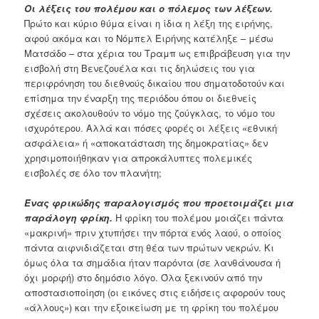
Οι λέξεις του πολέμου και ο πόλεμος των λέξεων.
Πρώτο και κύριο θύμα είναι η ίδια η λέξη της ειρήνης,
αφού ακόμα και το Νόμπελ Ειρήνης κατέληξε – μέσω
Ματσάδο – στα χέρια του Τραμπ ως επιβράβευση για την
εισβολή στη Βενεζουέλα και τις δηλώσεις του για
περιφρόνηση του διεθνούς δικαίου που σηματοδοτούν και
επίσημα την έναρξη της περιόδου όπου οι διεθνείς
σχέσεις ακολουθούν το νόμο της ζούγκλας, το νόμο του
ισχυρότερου. Αλλά και πόσες φορές οι λέξεις «εθνική
ασφάλεια» ή «αποκατάσταση της δημοκρατίας» δεν
χρησιμοποιήθηκαν για απροκάλυπτες πολεμικές
εισβολές σε όλο τον πλανήτη;
Ένας φρικώδης παραλογισμός που προετοιμάζει μια
παράλογη φρίκη.
Η φρίκη του πολέμου μοιάζει πάντα
«μακρινή» πριν χτυπήσει την πόρτα ενός λαού, ο οποίος
πάντα αιφνιδιάζεται στη θέα των πρώτων νεκρών. Κι
όμως όλα τα σημάδια ήταν παρόντα (σε λανθάνουσα ή
όχι μορφή) στο δημόσιο λόγο. Όλα ξεκινούν από την
αποστασιοποίηση (οι εικόνες στις ειδήσεις αφορούν τους
«άλλους») και την εξοικείωση με τη φρίκη του πολέμου