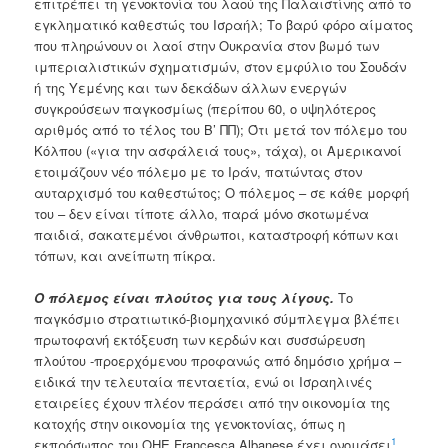
επιτρέπει τη γενοκτονία του λαού της Παλαιστίνης από το
εγκληματικό καθεστώς του Ισραήλ; Το βαρύ φόρο αίματος
που πληρώνουν οι λαοί στην Ουκρανία στον βωμό των
ιμπεριαλιστικών σχηματισμών, στον εμφύλιο του Σουδάν
ή της Υεμένης και των δεκάδων άλλων ενεργών
συγκρούσεων παγκοσμίως (περίπου 60, ο υψηλότερος
αριθμός από το τέλος του Β’ ΠΠ); Ότι μετά τον πόλεμο του
Κόλπου («για την ασφάλειά τους», τάχα), οι Αμερικανοί
ετοιμάζουν νέο πόλεμο με το Ιράν, πατώντας στον
αυταρχισμό του καθεστώτος; Ο πόλεμος – σε κάθε μορφή
του – δεν είναι τίποτε άλλο, παρά μόνο σκοτωμένα
παιδιά, σακατεμένοι άνθρωποι, καταστροφή κόπων και
τόπων, και ανείπωτη πίκρα.
Ο πόλεμος είναι πλούτος για τους λίγους.
Το
παγκόσμιο στρατιωτικό-βιομηχανικό σύμπλεγμα βλέπει
πρωτοφανή εκτόξευση των κερδών και συσσώρευση
πλούτου -προερχόμενου προφανώς από δημόσιο χρήμα –
ειδικά την τελευταία πενταετία, ενώ οι Ισραηλινές
εταιρείες έχουν πλέον περάσει από την οικονομία της
κατοχής στην οικονομία της γενοκτονίας, όπως η
1
εκπρόσωπος του ΟΗΕ Francesca Albanese έχει ονομάσει
.