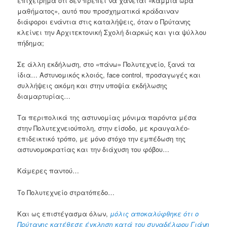
επιχείρημα ότι δεν πρέπει να χάνεται «καμμιά ώρα
μαθήματος», αυτό που προσχηματικά κράδαιναν
διάφοροι ενάντια στις καταλήψεις, όταν ο Πρύτανης
κλείνει την Αρχιτεκτονική Σχολή διαρκώς και για ψύλλου
πήδημα;
Σε άλλη εκδήλωση, στο «πάνω» Πολυτεχνείο, ξανά τα
ίδια… Αστυνομικός κλοιός, face control, προσαγωγές και
συλλήψεις ακόμη και στην υποψία εκδήλωσης
διαμαρτυρίας…
Τα περιπολικά της αστυνομίας μόνιμα παρόντα μέσα
στην Πολυτεχνειούπολη, στην είσοδο, με κραυγαλέο-
επιδεικτικό τρόπο, με μόνο στόχο την εμπέδωση της
αστυνομοκρατίας και την διάχυση του φόβου…
Κάμερες παντού…
Το Πολυτεχνείο στρατόπεδο…
Και ως επιστέγασμα όλων,
μόλις αποκαλύφθηκε ότι ο
Πρύτανης κατέθεσε έγκληση κατά του συναδέλφου Γιάνη