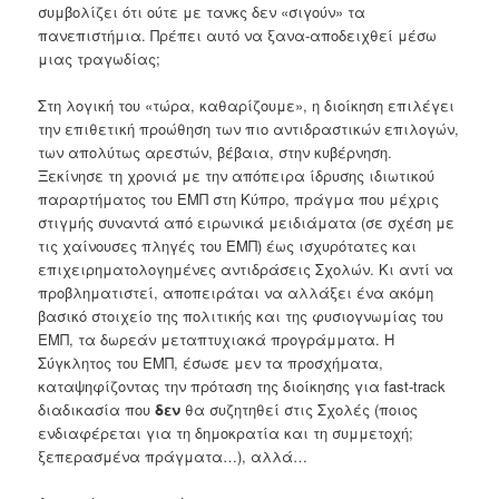
συμβολίζει ότι ούτε με τανκς δεν «σιγούν» τα
πανεπιστήμια. Πρέπει αυτό να ξανα-αποδειχθεί μέσω
μιας τραγωδίας;
Στη λογική του «τώρα, καθαρίζουμε», η διοίκηση επιλέγει
την επιθετική προώθηση των πιο αντιδραστικών επιλογών,
των απολύτως αρεστών, βέβαια, στην κυβέρνηση.
Ξεκίνησε τη χρονιά με την απόπειρα ίδρυσης ιδιωτικού
παραρτήματος του ΕΜΠ στη Κύπρο, πράγμα που μέχρις
στιγμής συναντά από ειρωνικά μειδιάματα (σε σχέση με
τις χαίνουσες πληγές του ΕΜΠ) έως ισχυρότατες και
επιχειρηματολογημένες αντιδράσεις Σχολών. Κι αντί να
προβληματιστεί, αποπειράται να αλλάξει ένα ακόμη
βασικό στοιχείο της πολιτικής και της φυσιογνωμίας του
ΕΜΠ, τα δωρεάν μεταπτυχιακά προγράμματα. Η
Σύγκλητος του ΕΜΠ, έσωσε μεν τα προσχήματα,
καταψηφίζοντας την πρόταση της διοίκησης για fast-track
διαδικασία που
δεν
θα συζητηθεί στις Σχολές (ποιος
ενδιαφέρεται για τη δημοκρατία και τη συμμετοχή;
ξεπερασμένα πράγματα…), αλλά…