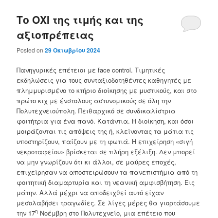
Το ΟΧΙ της τιμής και της
αξιοπρέπειας
Posted on
29 Οκτωβρίου 2024
Πανηγυρικές επέτειοι με face control. Τιμητικές
εκδηλώσεις για τους συνταξιοδοτηθέντες καθηγητές με
πλημμυρισμένο το κτήριο διοίκησης με μυστικούς, και στο
πρώτο κιχ με ένστολους αστυνομικούς σε όλη την
Πολυτεχνειούπολη. Πειθαρχικό σε συνδικαλίστρια
φοιτήτρια για ένα πανό. Κατάντια. Η διοίκηση, και όσοι
μοιράζονται τις απόψεις της ή, κλείνοντας τα μάτια τις
υποστηρίζουν, παίζουν με τη φωτιά. Η επιχείρηση «σιγή
νεκροταφείου» βρίσκεται σε πλήρη εξέλιξη. Δεν μπορεί
να μην γνωρίζουν ότι κι άλλοι, σε μαύρες εποχές,
επιχείρησαν να αποστειρώσουν τα πανεπιστήμια από τη
φοιτητική διαμαρτυρία και τη νεανική αμφισβήτηση. Εις
μάτην. Αλλά μέχρι να αποδειχθεί αυτό είχαν
μεσολαβήσει τραγωδίες. Σε λίγες μέρες θα γιορτάσουμε
η
την 17
Νοέμβρη στο Πολυτεχνείο, μια επέτειο που