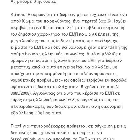
Ας μπούμε στην ουσία.
Κάποιοι θεωρούν ότι τα δωρεάν μεταπτυχιακά είναι ένα
απολίθωμα του παρελθόντος, ένα περιττό βαρίδι. Ισχύει
ακριβώς το αντίθετο: αποτελεί μια εμβληματική κίνηση
του δημόσιου χαρακτήρα του ΕΜΠ και, αν θέλετε, της
μεγαλοσύνης του: εμείς δεν είμαστε «μπακάληδες»,
είμαστε το ΕΜΠ, και δεν θα βάλουμε χέρι στην τσέπη της
ασθμαίνουσας ελληνικής κοινωνίας. Αυτό συμβόλιζε η
ομόφωνη απόφαση της Συγκλήτου του ΕΜΠ για δωρεάν
μεταπτυχιακά κι αυτό επιχειρείται να αλλάξει, με
πρόσχημα την «εναρμόνιση με τις πλέον πρόσφατες
νομοθετικές προβλέψεις» (οι οποίες, ειρήσθω εν παρόδω,
υφίστανται εδώ και τουλάχιστον 15 χρόνια, από το Ν.
3685/2008). Αγνοώντας ότι αυτό που κέρδισε το ΕΜΠ σε
κύρος στην ελληνική κοινωνία δεν συγκρίνεται με τις
πενταροδέκαρες των διδάκτρων, όσο κι αν η οικονομική
εξαθλίωση ωθεί σε αυτό.
Γιατί για πενταροδέκαρες πρόκειται σε σύγκριση με τις
δαπάνες που έχουν περικοπεί και πρέπει να
διεκδικηθούν για να μπορέσει το ΕΜΠ και τα άλλα