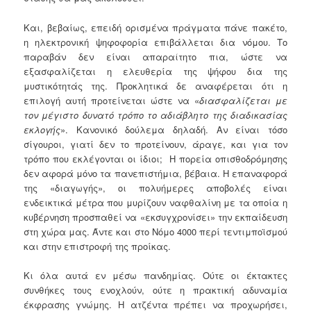
Και, βεβαίως, επειδή ορισμένα πράγματα πάνε πακέτο,
η ηλεκτρονική ψηφοφορία επιβάλλεται δια νόμου. Το
παραβάν δεν είναι απαραίτητο πια, ώστε να
εξασφαλίζεται η ελευθερία της ψήφου δια της
μυστικότητάς της. Προκλητικά δε αναφέρεται ότι η
επιλογή αυτή προτείνεται ώστε να «
διασφαλίζεται με
τον μέγιστο δυνατό τρόπο το αδιάβλητο της διαδικασίας
εκλογής
». Κανονικό δούλεμα δηλαδή. Αν είναι τόσο
σίγουροι, γιατί δεν το προτείνουν, άραγε, και για τον
τρόπο που εκλέγονται οι ίδιοι; Η πορεία οπισθοδρόμησης
δεν αφορά μόνο τα πανεπιστήμια, βέβαια. Η επαναφορά
της «διαγωγής», οι πολυήμερες αποβολές είναι
ενδεικτικά μέτρα που μυρίζουν ναφθαλίνη με τα οποία η
κυβέρνηση προσπαθεί να «εκσυγχρονίσει» την εκπαίδευση
στη χώρα μας. Άντε και στο Νόμο 4000 περί τεντιμποϊσμού
και στην επιστροφή της προίκας.
Κι όλα αυτά εν μέσω πανδημίας. Ούτε οι έκτακτες
συνθήκες τους ενοχλούν, ούτε η πρακτική αδυναμία
έκφρασης γνώμης. Η ατζέντα πρέπει να προχωρήσει,