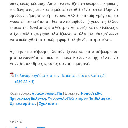
σύγχρονος κόσμος. Αυτό αναγκάζει επώνυμους κήρυκες
του δόγματος ότι «τα δημόσια αγαθά είναι σπατάλη» να
ομνύουν σήμερα υπέρ αυτών. Αλλά, επειδή γρήγορα τα
γνωστά στερεότυπα θα αναδομηθούν (έχουν εξάλλου
τεράστιες δυνάμεις διαθέσιμες γι’ αυτό), και ο κίνδυνος ο
στίχος «
όλα τριγύρω αλλάζουνε, κι όλα τα ίδια μένουν
»
να αποδειχθεί μια ακόμη φορά αληθινός, παραμένει.
Ας μην επιτρέψουμε, λοιπόν, ξανά να επιστρέψουμε σε
μια κανονικότητα που το μόνο κανονικό της είναι να
γεννάει ολέθριες κρίσεις σαν τη σημερινή.
Πολυνομοσχέδιο για την Παιδεία: πίσω ολοταχώς
Κατηγορίες:
Ανακοινωσεις ΠΔ
|
Ετικέτες:
Νομοσχέδιο
,
Πρυτανικές Εκλογές
,
Υπουργείο Πολιτισμού Παιδείας και
Θρησκευμάτων
|
Σχολιάστε
ΑΡΧΕΊΟ