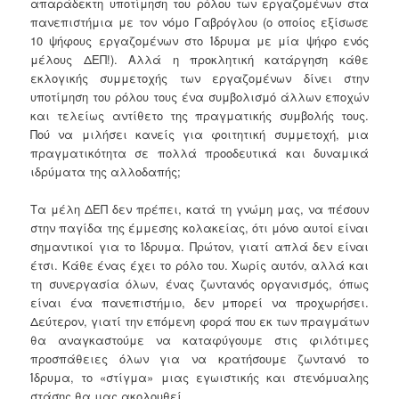
απαράδεκτη υποτίμηση του ρόλου των εργαζομένων στα
πανεπιστήμια με τον νόμο Γαβρόγλου (ο οποίος εξίσωσε
10 ψήφους εργαζομένων στο Ίδρυμα με μία ψήφο ενός
μέλους ΔΕΠ!). Αλλά η προκλητική κατάργηση κάθε
εκλογικής συμμετοχής των εργαζομένων δίνει στην
υποτίμηση του ρόλου τους ένα συμβολισμό άλλων εποχών
και τελείως αντίθετο της πραγματικής συμβολής τους.
Πού να μιλήσει κανείς για φοιτητική συμμετοχή, μια
πραγματικότητα σε πολλά προοδευτικά και δυναμικά
ιδρύματα της αλλοδαπής;
Τα μέλη ΔΕΠ δεν πρέπει, κατά τη γνώμη μας, να πέσουν
στην παγίδα της έμμεσης κολακείας, ότι μόνο αυτοί είναι
σημαντικοί για το Ίδρυμα. Πρώτον, γιατί απλά δεν είναι
έτσι. Κάθε ένας έχει το ρόλο του. Χωρίς αυτόν, αλλά και
τη συνεργασία όλων, ένας ζωντανός οργανισμός, όπως
είναι ένα πανεπιστήμιο, δεν μπορεί να προχωρήσει.
Δεύτερον, γιατί την επόμενη φορά που εκ των πραγμάτων
θα αναγκαστούμε να καταφύγουμε στις φιλότιμες
προσπάθειες όλων για να κρατήσουμε ζωντανό το
Ίδρυμα, το «στίγμα» μιας εγωιστικής και στενόμυαλης
στάσης θα μας ακολουθεί.