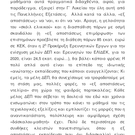
μαθήματα αυτά πραγματικά διδαχθέντα, αφού, για
παράδειγμα, εξαιρεί στην Γ΄ Λυκείου την ύλη αυτή από
τις Πανελλήνιες Εξετάσεις. Αλλά κατά τα άλλα, «εξ
αποστάσεως» να ‘ναι, κι ότι να ‘ναι. Άραγε, η γελοιότητα
του «σκόιλ ελικικού» και η διασπάθιση πόρων με οσμή
σκανδάλου (η «εξ αποστάσεως επιμόρφωση» των
επιστημόνων προέβλεπε τη διάθεση πόρων 85 εκατ. ευρώ
η
σε ΚΕΚ, όταν η 2
Προκήρυξη Ερευνητικών Έργων για την
ενίσχυση µελών ∆ΕΠ και Ερευνητών του ΕΛΙΔΕΚ, για το
2020, είναι 24,5 εκατ. ευρώ…), θα βάλει κάποιο φρένο; Ή
πολύ απλά αυτό είναι το επίπεδο της ιδιωτικής
«ανώτατης» εκπαίδευσης που κάποιοι ευαγγελίζονται; Κι
εμείς, τα μέλη ΔΕΠ, θα συνεχίσουμε να τροφοδοτούμε με
τη στάση μας, πολλές φορές, το «εξ αποστάσεως
ντελίριο» στη χώρα της φαιδράς πορτοκαλέας; Κάθε
μέλος ΔΕΠ που σέβεται τη δουλειά του εδώ και χρόνια
ενσωματώνει στον τρόπο που κάνει το μάθημά του τις
τεχνολογικές εξελίξεις και εμπλουτίζει τις μορφές που η
αναντικατάστατη, πολύπλευρη και αμφίδρομη σχέση
«δάσκαλου-μαθητή» έχει. Πολύ δε περισσότερο σε
συνθήκες κλειστών πανεπιστημίων, όπου η εξ
αποστάσεως εκπαίδευση (και όχι διδασκαλία) είναι