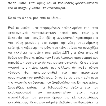
πάση θυσία. Έτσι όμως και οι προθέσεις φανερώνονται
και οι στόχοι γίνονται πεντακάθαροι.
Κατά τα άλλα, μια από τα ίδια…
Ενώ οι μισθοί μας παραμένουν καθηλωμένοι εκεί που
«προσωρινά» πετσοκόφτηκαν κατά 40% πριν μια
δεκαετία (και αρχίζει ήδη η ψυχολογική προετοιμασία
για νέες μειώσεις στο όνομα της νέας επερχόμενης
κρίσης), η κυβέρνηση το μόνο που κάνει είναι να συνεχίζει
να «κλείνει το μάτι» στα μέλη ΔΕΠ για ένα ατομικό
δρόμο επιβίωσης, μέσω των ξενόγλωσσων προγραμμάτων
σπουδών, προπτυχιακών και μεταπτυχιακών. Κι ας είναι
γνωστό τοις πάσι, εκτός των άλλων, ότι κάθε τέτοιο
«δώρο», θα χρησιμοποιηθεί για την περαιτέρω
συρρίκνωση των μισθών μας, όπως έγινε στην περίπτωση
της γνωστής απόφασης του Συμβουλίου της Επικρατείας.
Συνεχίζει, επίσης, τα διθυραμβικά σχόλια για τον
εκσυγχρονισμό των πανεπιστημίων, γιατί τάχα
ανακάλυψαν τον μαγικό δρόμο της εξ αποστάσεως
εκπαίδευσης. Κι ας μην τολμάει βεβαίως να θεωρήσει τα