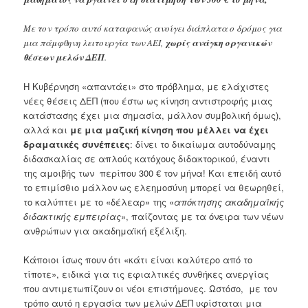
Με τον τρόπο αυτό καταφανώς ανοίγει διάπλατα ο δρόμος για
μια πάμφθηνη λειτουργία των ΑΕΙ,
χωρίς ανάγκη οργανικών
θέσεων μελών ΔΕΠ
.
Η Κυβέρνηση «απαντάει» στο πρόβλημα, με ελάχιστες
νέες θέσεις ΔΕΠ (που έστω ως κίνηση αντιστροφής μιας
κατάστασης έχει μια σημασία, μάλλον συμβολική όμως),
αλλά και
με μια μαζική κίνηση που μέλλει να έχει
δραματικές συνέπειες
: δίνει το δικαίωμα αυτοδύναμης
διδασκαλίας σε απλούς κατόχους διδακτορικού, έναντι
της αμοιβής των περίπου 300 € τον μήνα! Και επειδή αυτό
το επιμίσθιο μάλλον ως ελεημοσύνη μπορεί να θεωρηθεί,
τo καλύπτει με το «δέλεαρ» της «
απόκτησης ακαδημαϊκής
διδακτικής εμπειρίας
», παίζοντας με τα όνειρα των νέων
ανθρώπων για ακαδημαϊκή εξέλιξη.
Κάποιοι ίσως πουν ότι «κάτι είναι καλύτερο από το
τίποτε», ειδικά για τις εφιαλτικές συνθήκες ανεργίας
που αντιμετωπίζουν οι νέοι επιστήμονες. Ωστόσο, με τον
τρόπο αυτό η εργασία των μελών ΔΕΠ υφίσταται μια