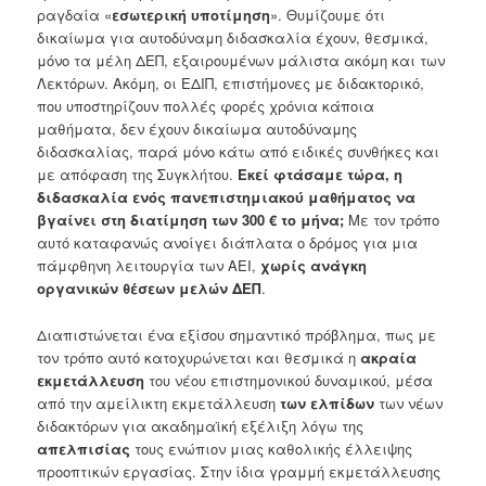
ραγδαία «
εσωτερική υποτίμηση
». Θυμίζουμε ότι
δικαίωμα για αυτοδύναμη διδασκαλία έχουν, θεσμικά,
μόνο τα μέλη ΔΕΠ, εξαιρουμένων μάλιστα ακόμη και των
Λεκτόρων. Ακόμη, οι ΕΔΙΠ, επιστήμονες με διδακτορικό,
που υποστηρίζουν πολλές φορές χρόνια κάποια
μαθήματα, δεν έχουν δικαίωμα αυτοδύναμης
διδασκαλίας, παρά μόνο κάτω από ειδικές συνθήκες και
με απόφαση της Συγκλήτου.
Εκεί φτάσαμε τώρα, η
διδασκαλία ενός πανεπιστημιακού μαθήματος να
βγαίνει στη διατίμηση των 300 € το μήνα;
Με τον τρόπο
αυτό καταφανώς ανοίγει διάπλατα ο δρόμος για μια
πάμφθηνη λειτουργία των ΑΕΙ,
χωρίς ανάγκη
οργανικών θέσεων μελών ΔΕΠ
.
Διαπιστώνεται ένα εξίσου σημαντικό πρόβλημα, πως με
τον τρόπο αυτό κατοχυρώνεται και θεσμικά η
ακραία
εκμετάλλευση
του νέου επιστημονικού δυναμικού, μέσα
από την αμείλικτη εκμετάλλευση
των ελπίδων
των νέων
διδακτόρων για ακαδημαϊκή εξέλιξη λόγω της
απελπισίας
τους ενώπιον μιας καθολικής έλλειψης
προοπτικών εργασίας. Στην ίδια γραμμή εκμετάλλευσης