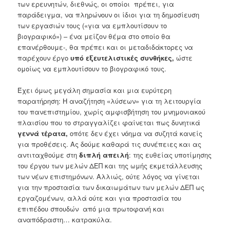
των ερευνητών, διεθνώς, οι οποίοι πρέπει, για
παράδειγμα, να πληρώνουν οι ίδιοι για τη δημοσίευση
των εργασιών τους («για να εμπλουτίσουν το
βιογραφικό») – ένα μείζον θέμα στο οποίο θα
επανέρθουμε-, θα πρέπει και οι μεταδιδάκτορες να
παρέχουν έργο
υπό εξευτελιστικές συνθήκες,
ώστε
ομοίως να εμπλουτίσουν το βιογραφικό τους.
Έχει όμως μεγάλη σημασία και μια ευρύτερη
παρατήρηση: Η αναζήτηση «λύσεων» για τη λειτουργία
του πανεπιστημίου, χωρίς αμφισβήτηση του μνημονιακού
πλαισίου που το στραγγαλίζει φαίνεται πως δυνητικά
γεννά τέρατα,
οπότε δεν έχει νόημα να συζητά κανείς
για προθέσεις. Ας δούμε καθαρά τις συνέπειες και ας
αντιταχθούμε στη
διπλή απειλή
: της ευθείας υποτίμησης
του έργου των μελών ΔΕΠ και της ωμής εκμετάλλευσης
των νέων επιστημόνων. Αλλιώς, ούτε λόγος να γίνεται
για την προστασία των δικαιωμάτων των μελών ΔΕΠ ως
εργαζομένων, αλλά ούτε και για προστασία του
επιπέδου σπουδών από μια πρωτοφανή και
αναπόδραστη… κατρακύλα.