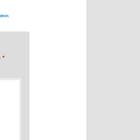
dmin
.
*
ε