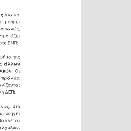
ες
για να
τι μπορεί
ροφανώς,
ροικίζει
στο ΕΜΠ;
μήμα της
ές άλλων
νικών
; Οι
), πράγμα
νίζονται
η ΔΕΠ).
νώς, στο
ου οδηγεί
οβάλλεται
5 Σχολών,