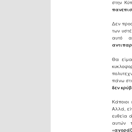
στην Κύ
πανεπισ
Δεν προσ
των υστέ
αυτό α
αντιπαρ
Θα είμα
κυκλοφο
πολυτεχ
πάνω στι
δεν κρύ
Κάποιοι
Αλλά, ε
ευθεία ά
αυτών 
«αγοράζ