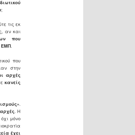
ιδιωτικού
υ
;
τε τις εκ
ς, αν και
εων που
υ ΕΜΠ
.
ικού που
καν στην
οι αρχές
τε
κανείς
ισμούς»
.
 αρχές
. Η
 όχι μόνο
οκρατία
τεία έχει