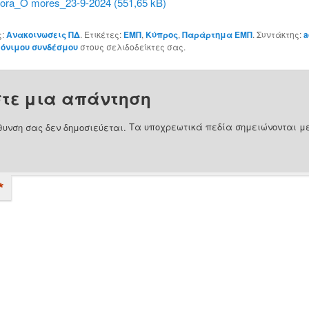
ora_O mores_23-9-2024
ς:
Ανακοινωσεις ΠΔ
. Ετικέτες:
ΕΜΠ
,
Κύπρος
,
Παράρτημα ΕΜΠ
. Συντάκτης:
a
όνιμου συνδέσμου
στους σελιδοδείκτες σας.
τε μια απάντηση
θυνση σας δεν δημοσιεύεται.
Τα υποχρεωτικά πεδία σημειώνονται μ
*