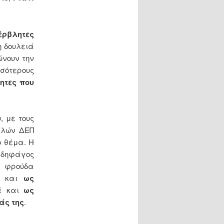
έρβλητες
η δουλειά
ώνουν την
σότερους
ητες που
, με τους
ελών ΔΕΠ
 θέμα. Η
δηφάγος
ί φρούδα
, και
ως
ά και
ως
άς της
.