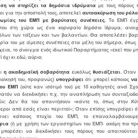
ση να στηρίζει τα δημόσια ιδρύματα
με τους πόρους 
ι για την αποστολή τους, αποτελεί
αυτοακύρωση του ρόλου
ωμίας του ΕΜΠ με βαρύτατες συνέπειες
. Το ΕΜΠ έγ
 του στη χώρα ως ένα κορυφαίο δημόσιο ίδρυμα, ανοιχ
 όλων των τάξεων και των βαλαντίων. Θα αποτελέσει βαρ
ορία του με άμεσες συνέπειες στα μέλη του σήμερα, όπως
χεια, το άνοιγμα ενός ιδιωτικού Παραρτήματος «εκεί που μ
ί όχι κι εδώ, αύριο;
αι
η ακαδημαϊκή σοβαρότητα
ευκόλως
θυσιάζεται
. Όταν 
ιοίκησή του, προφανώς)
υπογράφει
ότι μπορεί κάποιος
να
του ΕΜΠ
(ούτε καν ισότιμό του) με 10 καθηγητές ανά Σχο
νατόν να διεκδικήσει π.χ. την αναπλήρωση των συνταξιοδ
ών; Δεν θα του απαντήσουν «κάντε το, όπως στην Κύπ
εροι από εσάς είναι περιττοί»; Όταν επίσης υπογράφει ό
ρνει κάποιος πτυχίο του ΕΜΠ, το επαναλαμβάνου
ήρια
(ή με χρήση των εργαστηρίων του ΕΜΠ- ακόμη πιο προ
μπορέσει να διεκδικήσει τους πόρους που απαιτούνται