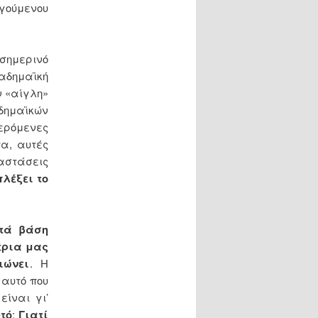
ηγούμενου
 σημερινό
αδημαϊκή
ν «αίγλη»
ημαϊκών
ερόμενες
α, αυτές
ταστάσεις
πλέξει το
τά βάση
έρια μας
ιώνει
. Η
 αυτό που
,
είναι γι’
υτό
;
Γιατί