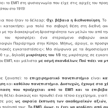
ει το ΕΜΠ στη φυσιογνωμία που είχε στις αρχές του προ
άπου στο 1915!
ια ποιο ήταν το δέλεαρ;
Όχι βέβαια η διεθνοποίηση
. Το
ι κατακτήσει μια πολύ πιο σοβαρή θέση στη διεθνή ακ
α με την διακεκριμένη δραστηριότητα των μελών του από τη
 του προσφέρει ένα στερούμενο σοβαρών ακαδ
ραφών Παράρτημα στην Κύπρο. Μήπως, άραγε, οι προσφ
σιακές εγκαταστάσεις»; Μα σύμφωνα με τα δημοσιεύματ
00 τ.μ., δηλαδή
μικρότερες του 1/3
της μικρότερης σε εγκα
ου ΕΜΠ, και μάλιστα
με οσμή σκανδάλων
;
Πού πάει να μ
με ξαναπεί: το
επιχειρηματικό πανεπιστήμιο
είναι
κα
ηση
και
καθόλου πανεπιστήμιο. Δυστυχώς, έχουμε στα χ
όταση που προέρχεται από το ΕΜΠ και το επιβεβα
η θέλει διακαώς και προωθεί ένα τέτοιο εγχείρημα, γιατί
 σε μας
ως ακραία έκπτωση των ακαδημαϊκών αξιών
ο πρότυπό τους.
Το ΕΜΠ, όμως, τι έχει να κερδίσει από α