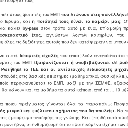
λειτουργία τους;
α πει στους φοιτητές του ΕΜΠ
που λιώνουν στις πανελλήνι
το Ίδρυμα, και
η ποιότητά τους είναι το καμάρι μας
; Ό
 να κάνει
by-pass
στον τρόπο αυτό με ένα, επ΄αμοιβή π
σκευαστικό έτος
, αγνώστων λοιπών κριτηρίων, που π
ε όλες τις δεξιότητες αυτούς που δεν κατάφεραν να μπουν 
όνο αυτά.
Ιστορικές σχολές
που αποτελούν αναπόσπαστο τ
ωμίας του ΕΜΠ
εξαφανίζονται ή υποβιβάζονται σε ρο
.
Ρωτήθηκε το ΤΕΕ και οι αντίστοιχες ειδικότητες μηχα
σπουδές στις βασικές επιστήμες (μαθηματικά, φυσική κλπ.
οποίο περηφανεύεται το ΕΜΠ, μαζί με την ΣΕΜΦΕ, εξαφα
ν θα κάνουν και τα μαθήματα αυτά κάποιοι από τα … 10 μέλ
μα ποιου πράγματος γίνονται όλα τα παραπάνω; Προφα
νός μικρού και ευέλικτου σχήματος που θα πουλάει.
Να π
 της εμπορευματοποίησης της γνώσης. Και επειδή αυτό πρ
αι μοντέρνο, υπενθυμίζουμε ότι το προτεινόμενο σχήμα των 