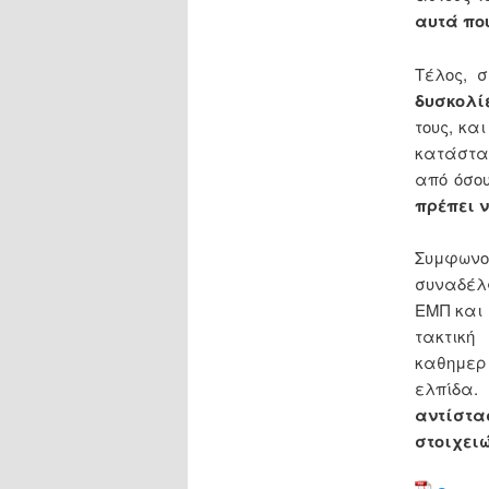
αυτά πο
Τέλος, σ
δυσκολί
τους, κα
κατάστα
από όσο
πρέπει ν
Συμφωνού
συναδέλ
ΕΜΠ και
τακτικ
καθημερ
ελπίδα.
αντίστα
στοιχει