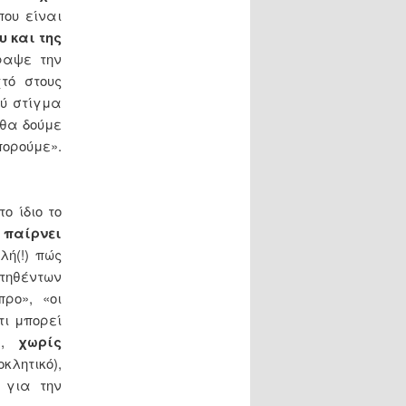
που είναι
 και της
ραψε την
τό στους
ύ στίγμα
 θα δούμε
πορούμε».
το ίδιο το
 παίρνει
λή(!) πώς
οτηθέντων
ρο», «οι
τι μπορεί
με,
χωρίς
κλητικό),
 για την