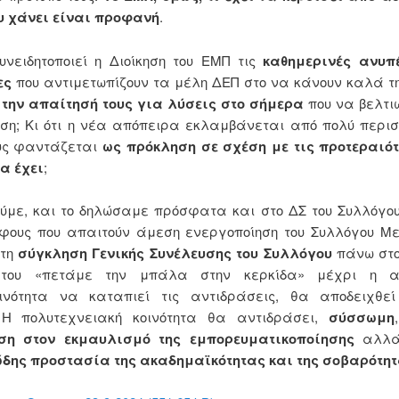
υ χάνει είναι προφανή
.
υνειδητοποιεί η Διοίκηση του ΕΜΠ τις
καθημερινές ανυπ
ες
που αντιμετωπίζουν τα μέλη ΔΕΠ στο να κάνουν καλά τ
ι
την απαίτησή τους για λύσεις στο σήμερα
που να βελτι
ση; Κι ότι η νέα απόπειρα εκλαμβάνεται από πολύ περισ
υς φαντάζεται
ως πρόκληση σε σχέση με τις προτεραιότ
α έχει
;
με, και το δηλώσαμε πρόσφατα και στο ΔΣ του Συλλόγου
φους που απαιτούν άμεση ενεργοποίηση του Συλλόγου Μ
 τη
σύγκληση Γενικής Συνέλευσης του Συλλόγου
πάνω στο
ή του «πετάμε την μπάλα στην κερκίδα» μέχρι η α
ινότητα να καταπιεί τις αντιδράσεις, θα αποδειχθε
 Η πολυτεχνειακή κοινότητα θα αντιδράσει,
σύσσωμη
ση στον εκμαυλισμό της εμπορευματικοποίησης
αλλ
ώδης προστασία της ακαδημαϊκότητας και της σοβαρότητ