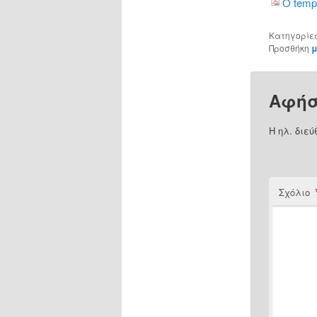
O temp
Κατηγορίε
Προσθήκη
μ
Αφήσ
Η ηλ. διεύ
Σχόλιο