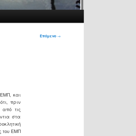
Επόμενο
→
ΕΜΠ, και
τι, πριν
 από τις
άντια στα
ροκλητική
ς του ΕΜΠ