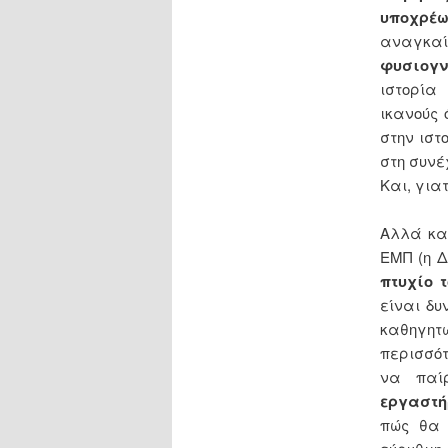
υποχρέω
αναγκαίο
φυσιογν
ιστορία
ικανούς
στην ιστ
στη συνέ
Και, γιατ
Αλλά κ
ΕΜΠ (η Δ
πτυχίο 
είναι δυ
καθηγητ
περισσότ
να παί
εργαστ
πώς θα 