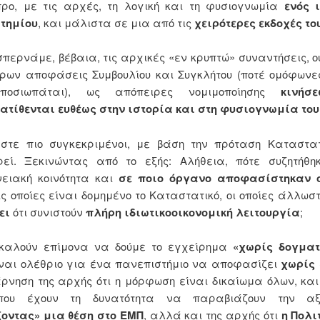
προ, με τις αρχές, τη λογική και τη φυσιογνωμία
ενός 
τημίου
, και μάλιστα σε μια από τις
χειρότερες εκδοχές το
περνάμε, βέβαια, τις αρχικές «εν κρυπτώ» συναντήσεις, ού
ρων αποφάσεις Συμβουλίου και Συγκλήτου (ποτέ ομόφωνε
ποσιωπάται), ως απόπειρες νομιμοποίησης
κινήσ
ατίθενται ευθέως στην ιστορία και στη φυσιογνωμία το
στε πιο συγκεκριμένοι, με βάση την πρόταση Καταστατ
ρεί. Ξεκινώντας από το εξής: Αλήθεια, πότε συζητήθη
νειακή κοινότητα και
σε ποιο όργανο αποφασίστηκαν 
ς οποίες είναι δομημένο το Καταστατικό, οι οποίες άλλωσ
βει
ότι συνιστούν
πλήρη ιδιωτικοοικονομική λειτουργία
;
 καλούν επίμονα να δούμε το εγχείρημα
«χωρίς δογματ
ίναι ολέθριο για ένα πανεπιστήμιο να αποφασίζει
χωρίς
ρνηση της αρχής ότι η μόρφωση είναι δικαίωμα όλων, και
που έχουν τη δυνατότητα να παραβιάζουν την αξι
οντας» μια θέση στο ΕΜΠ
, αλλά και της αρχής ότι
η Πολι