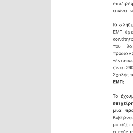
επιστρέφ
αιώνα, κ
Κι αλήθε
ΕΜΠ έχε
κοινότητ
που θα
προδιαγ
«εντυπω
είναι 26
Σχολής τ
ΕΜΠ;
Το έχου
επιχείρ
μια πρ
Κυβέρνησ
μοιάζει
αυτούς τ