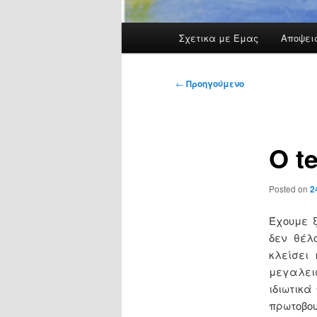
Κύρια
Σχετικα με Εμας
Αποψει
μενού
Πλοήγηση
←
Προηγούμενο
άρθρων
O t
Posted on
2
Έχουμε 
δεν θέλ
κλείσει
μεγαλειώ
ιδιωτικά
πρωτοβου