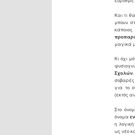
εύρυθμη 
Και τι θ
μπουν σ
κάποιος
προπαρα
μαγικά μ
Κι όχι μ
φυσιογν
Σχολών
σοβαρές 
για το 
(εκτός α
Στο όνο
όνομα
ε
η λογική
ως νέο κ